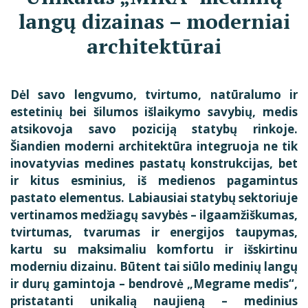
langų dizainas – moderniai
architektūrai
Dėl savo lengvumo, tvirtumo, natūralumo ir
estetinių bei šilumos išlaikymo savybių, medis
atsikovoja savo poziciją statybų rinkoje.
Šiandien moderni architektūra integruoja ne tik
inovatyvias medines pastatų konstrukcijas, bet
ir kitus esminius, iš medienos pagamintus
pastato elementus. Labiausiai statybų sektoriuje
vertinamos medžiagų savybės – ilgaamžiškumas,
tvirtumas, tvarumas ir energijos taupymas,
kartu su maksimaliu komfortu ir išskirtinu
moderniu dizainu. Būtent tai siūlo medinių langų
ir durų gamintoja – bendrovė „Megrame medis“,
pristatanti unikalią naujieną – medinius