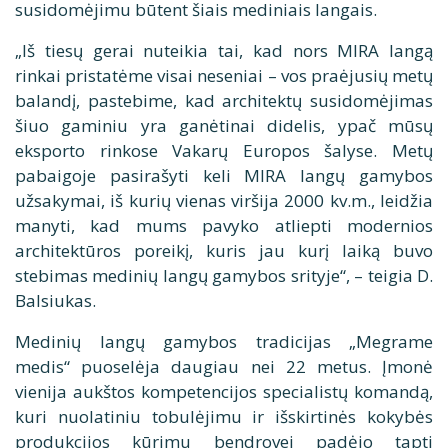
susidomėjimu būtent šiais mediniais langais.
„Iš tiesų gerai nuteikia tai, kad nors MIRA langą
rinkai pristatėme visai neseniai – vos praėjusių metų
balandį, pastebime, kad architektų susidomėjimas
šiuo gaminiu yra ganėtinai didelis, ypač mūsų
eksporto rinkose Vakarų Europos šalyse. Metų
pabaigoje pasirašyti keli MIRA langų gamybos
užsakymai, iš kurių vienas viršija 2000 kv.m., leidžia
manyti, kad mums pavyko atliepti modernios
architektūros poreikį, kuris jau kurį laiką buvo
stebimas medinių langų gamybos srityje“, – teigia D.
Balsiukas.
Medinių langų gamybos tradicijas „Megrame
medis“ puoselėja daugiau nei 22 metus. Įmonė
vienija aukštos kompetencijos specialistų komandą,
kuri nuolatiniu tobulėjimu ir išskirtinės kokybės
produkcijos kūrimu bendrovei padėjo tapti