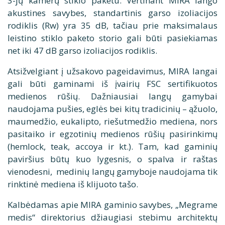
3-jų kamerų stiklo paketu. Vertinant MIRA lango
akustines savybes, standartinis garso izoliacijos
rodiklis (Rw) yra 35 dB, tačiau prie maksimalaus
leistino stiklo paketo storio gali būti pasiekiamas
net iki 47 dB garso izoliacijos rodiklis.
Atsižvelgiant į užsakovo pageidavimus, MIRA langai
gali būti gaminami iš įvairių FSC sertifikuotos
medienos rūšių. Dažniausiai langų gamybai
naudojama pušies, eglės bei kitų tradicinių – ąžuolo,
maumedžio, eukalipto, riešutmedžio mediena, nors
pasitaiko ir egzotinių medienos rūšių pasirinkimų
(hemlock, teak, accoya ir kt.). Tam, kad gaminių
paviršius būtų kuo lygesnis, o spalva ir raštas
vienodesni, medinių langų gamyboje naudojama tik
rinktinė mediena iš klijuoto tašo.
Kalbėdamas apie MIRA gaminio savybes, „Megrame
medis“ direktorius džiaugiasi stebimu architektų