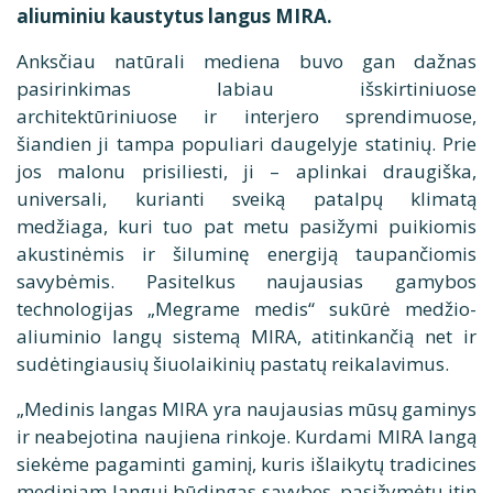
aliuminiu kaustytus langus MIRA.
Anksčiau natūrali mediena buvo gan dažnas
pasirinkimas labiau išskirtiniuose
architektūriniuose ir interjero sprendimuose,
šiandien ji tampa populiari daugelyje statinių. Prie
jos malonu prisiliesti, ji – aplinkai draugiška,
universali, kurianti sveiką patalpų klimatą
medžiaga, kuri tuo pat metu pasižymi puikiomis
akustinėmis ir šiluminę energiją taupančiomis
savybėmis. Pasitelkus naujausias gamybos
technologijas „Megrame medis“ sukūrė medžio-
aliuminio langų sistemą MIRA, atitinkančią net ir
sudėtingiausių šiuolaikinių pastatų reikalavimus.
„Medinis langas MIRA yra naujausias mūsų gaminys
ir neabejotina naujiena rinkoje. Kurdami MIRA langą
siekėme pagaminti gaminį, kuris išlaikytų tradicines
mediniam langui būdingas savybes, pasižymėtų itin